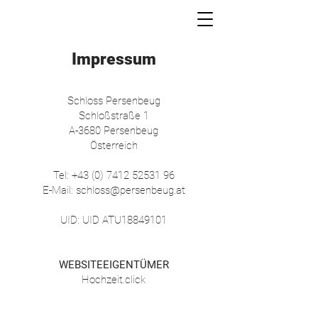
Impressum
Schloss Persenbeug
Schloßstraße 1
A-3680 Persenbeug
Österreich
Tel: +43 (0) 7412 52531 96
E-Mail: schloss@persenbeug.at
UID: UID ATU18849101
WEBSITEEIGENTÜMER
Hochzeit.click